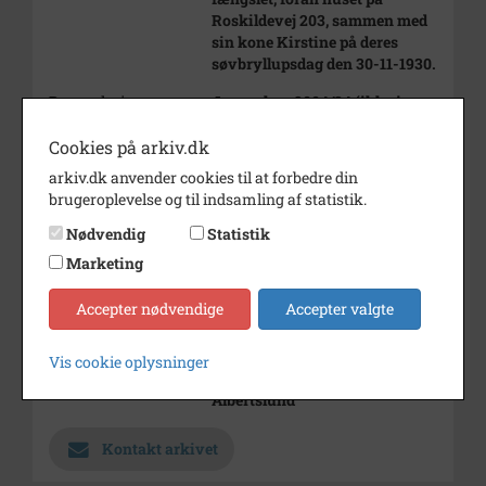
Roskildevej 203, sammen med
sin kone Kirstine på deres
søvbryllupsdag den 30-11-1930.
Bemærkning
Journal nr. 2004/34 (ikke i
Arkibas)
Cookies på arkiv.dk
Kasserer i Herstedernes og
arkiv.dk anvender cookies til at forbedre din
Omegns husmandsforening.
brugeroplevelse og til indsamling af statistik.
Årstal
1930
Nødvendig
Statistik
Marketing
Dateringsnote
1930
Fotograf
Ukendt
Accepter nødvendige
Accepter valgte
Se på kort
Vis cookie oplysninger
Arkiv
Lokalhistorisk Samling
Albertslund
Kontakt arkivet