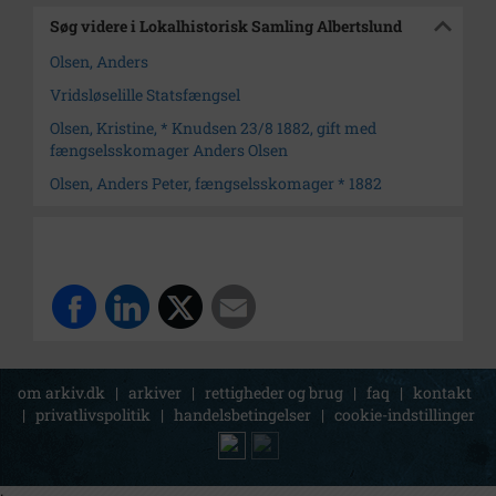
Søg videre i Lokalhistorisk Samling Albertslund
Olsen, Anders
Vridsløselille Statsfængsel
Olsen, Kristine, * Knudsen 23/8 1882, gift med
fængselsskomager Anders Olsen
Olsen, Anders Peter, fængselsskomager * 1882
om arkiv.dk
|
arkiver
|
rettigheder og brug
|
faq
|
kontakt
|
privatlivspolitik
|
handelsbetingelser
|
cookie-indstillinger