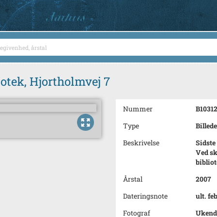
otek, Hjortholmvej 7
Nummer
B1031
Type
Billede
Beskrivelse
Sidste
Ved sk
biblio
Årstal
2007
Dateringsnote
ult. fe
Fotograf
Ukend