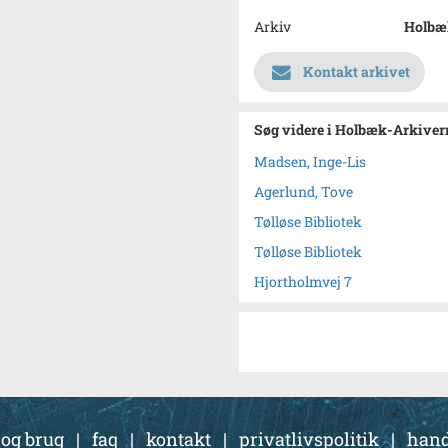
Arkiv
Holbæk
Kontakt arkivet
Søg videre i Holbæk-Arkivern
Madsen, Inge-Lis
Agerlund, Tove
Tølløse Bibliotek
Tølløse Bibliotek
Hjortholmvej 7
 og brug
|
faq
|
kontakt
|
privatlivspolitik
|
hand