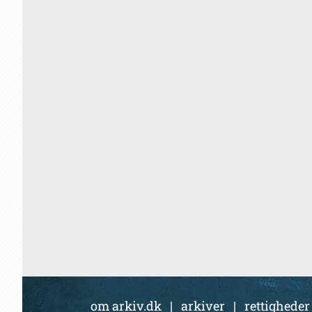
om arkiv.dk
|
arkiver
|
rettigheder