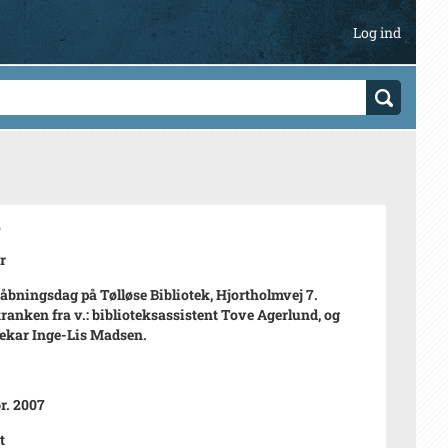
Log ind
2
r
 åbningsdag på Tølløse Bibliotek, Hjortholmvej 7.
ranken fra v.: biblioteksassistent Tove Agerlund, og
tekar Inge-Lis Madsen.
br. 2007
t