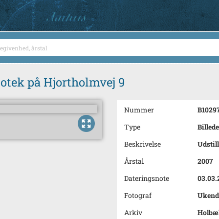
iotek på Hjortholmvej 9
Nummer
B1029
Type
Billede
Beskrivelse
Udstil
Årstal
2007
Dateringsnote
03.03.
Fotograf
Ukend
Arkiv
Holbæk