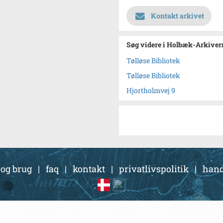
Kontakt arkivet
Søg videre i Holbæk-Arkivern
Tølløse Bibliotek
Tølløse Bibliotek
Hjortholmvej 9
 og brug
|
faq
|
kontakt
|
privatlivspolitik
|
hand