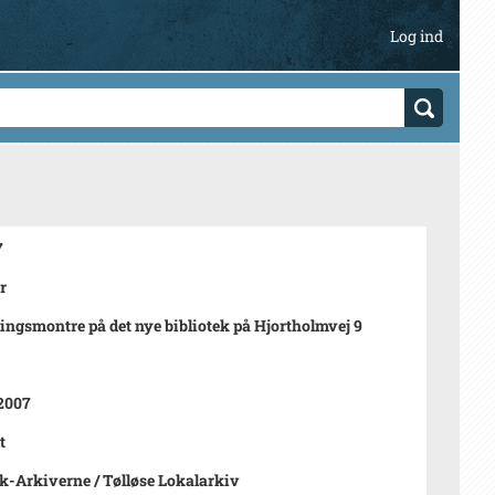
Log ind
7
r
lingsmontre på det nye bibliotek på Hjortholmvej 9
2007
t
-Arkiverne / Tølløse Lokalarkiv