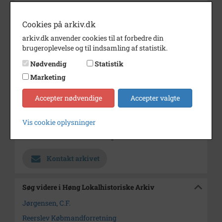
sin butik.
Årstal
1895
Cookies på arkiv.dk
arkiv.dk anvender cookies til at forbedre din
Dateringsnote
1895
brugeroplevelse og til indsamling af statistik.
Fotograf
Jens Hansen
Nødvendig
Statistik
Se på kort
Marketing
Type
Sogn (1000-2050)
Accepter nødvendige
Accepter valgte
Enhed
Finderup Sogn (Kalundborg
Kommune) (1000-2050)
Vis cookie oplysninger
Arkiv
Høng Lokalhistoriske Arkiv
Kontakt arkivet
Søg videre i Høng Lokalhistoriske Arkiv
Jørgensen, C.F.
Reerslev Købmandforretning