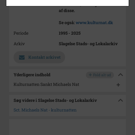
løbenumre, modtaget det første
af disse.
Se også:
www.kulturnat.dk
Periode
1995 - 2025
Arkiv
Slagelse Stads- og Lokalarkiv
Kontakt arkivet
Yderligere indhold
Fold alt ud
Kulturnatten Sankt Michaels Nat
Søg videre i Slagelse Stads- og Lokalarkiv
Sct. Michaels Nat - kulturnatten