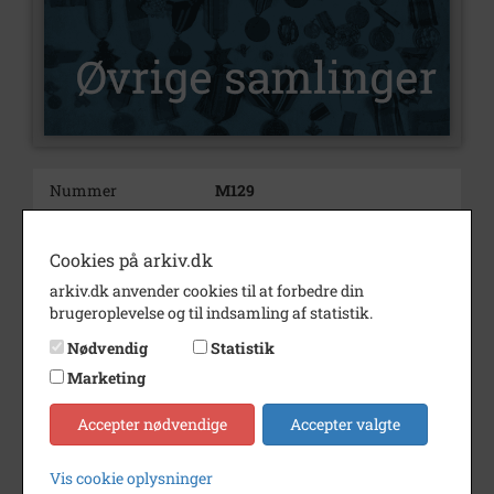
Nummer
M129
Type
Øvrige samlinger
Cookies på arkiv.dk
Bemærkning
Adgangstegn (armbånd, badges
& klistermærker), programmer,
arkiv.dk anvender cookies til at forbedre din
medieomtaler.
brugeroplevelse og til indsamling af statistik.
Nødvendig
Statistik
Der blev ikke afholdt en
Marketing
kulturnat i 1999 og under
corona-pandemien.
Accepter nødvendige
Accepter valgte
Slagelse Stads- og Lokalarkiv
har i de år, hvor adgangstegnene
Vis cookie oplysninger
blev udstedt som badges med