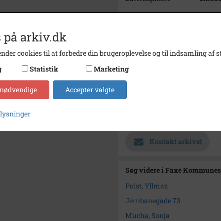
Fotograf
Yilmaz
Størrelse
24x17
 på arkiv.dk
Materiale
s/h po
nder cookies til at forbedre din brugeroplevelse og til indsamling af st
Se på kort
g
Statistik
Marketing
Type
Sogn (
 nødvendige
Accepter valgte
Enhed
Haslev
plysninger
Arkiv
Faxe 
Kontakt arkivet
Søg videre i Faxe Kommunes
Polst, Yllmaz
Jernbanegade 73
Mucha, Sonja