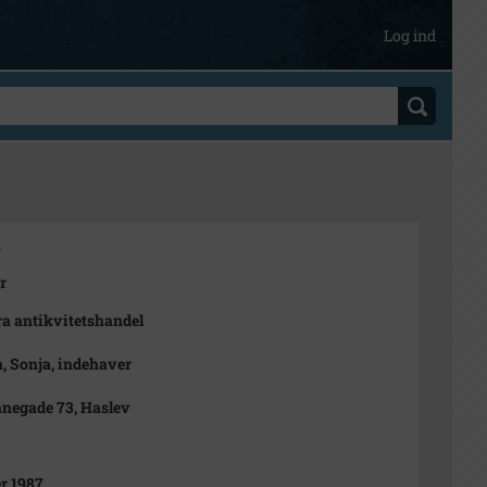
Log ind
2
r
a antikvitetshandel
 Sonja, indehaver
negade 73, Haslev
r 1987