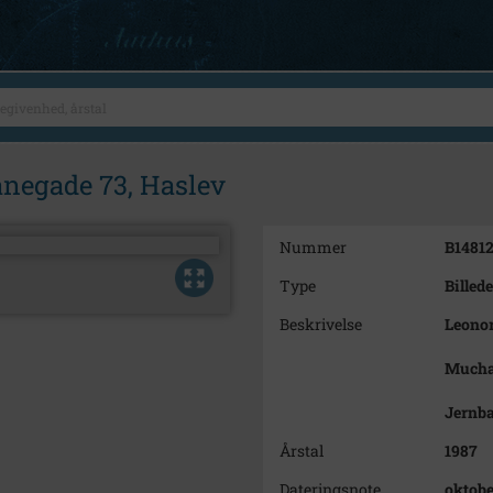
anegade 73, Haslev
Nummer
B1481
Type
Billede
Beskrivelse
Leonor
Mucha,
Jernba
Årstal
1987
Dateringsnote
oktobe