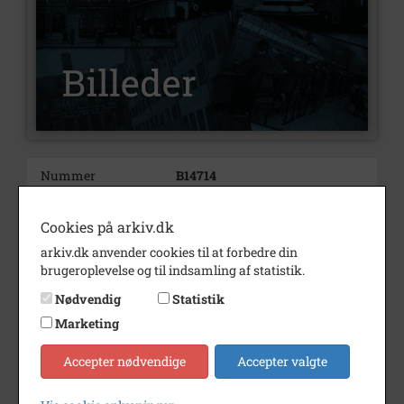
Nummer
B14714
Type
Billeder
Cookies på arkiv.dk
Beskrivelse
Førslev gl. købmandshandel
arkiv.dk anvender cookies til at forbedre din
siddende: Merete Michelsen
brugeroplevelse og til indsamling af statistik.
yderst til h.: Knud Michelsen
Nødvendig
Statistik
Periode
1970 - 1990
Marketing
Dateringsnote
1970-1990
Accepter nødvendige
Accepter valgte
Fotograf
Orla Høegh
Størrelse
18x24