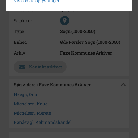
Vis cookie oplysninger
Materiale
s/h positiv
Se på kort
Type
Sogn (1000-2050)
Enhed
Øde Førslev Sogn (1000-2050)
Arkiv
Faxe Kommunes Arkiver
Kontakt arkivet
Søg videre i Faxe Kommunes Arkiver
Høegh, Orla
Michelsen, Knud
Michelsen, Merete
Førslev gl. Købmandshandel