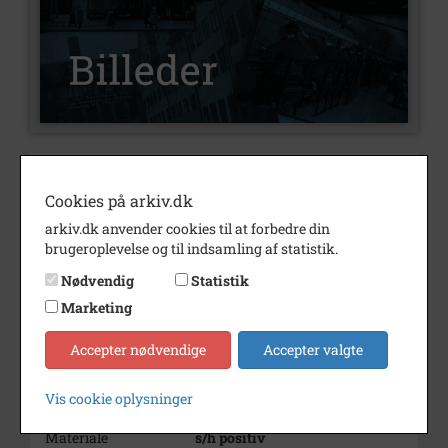
Nummer
B14709
Cookies på arkiv.dk
Type
Billeder
arkiv.dk anvender cookies til at forbedre din
Beskrivelse
Børge Lundgren
brugeroplevelse og til indsamling af statistik.
stationsleder, Falck
Nødvendig
Statistik
Årstal
1988
Marketing
Dateringsnote
1988
Accepter nødvendige
Accepter valgte
Fotograf
Ukendt
Vis cookie oplysninger
Størrelse
17x11
Materiale
s/h positiv