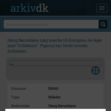
Høng Børnehjem Læg mærke til drengene, de leger
med "trillebånd". Pigerne har hvide stivede
forklæder.
Nummer
B2645
Type
Billeder
Beskrivelse
Høng Børnehjem