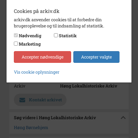
Årstal
1926
Cookies på arkiv.dk
Dateringsnote
1926
arkiv.dk anvender cookies til at forbedre din
Fotograf
brugeroplevelse og til indsamling af statistik.
Jens Hansen
Nødvendig
Statistik
Størrelse
10,5x16
Marketing
Se på kort
Accepter nødvendige
Accepter valgte
Type
Sogn (1000-2050)
Enhed
Finderup Sogn (Kalundborg
Vis cookie oplysninger
Kommune) (1000-2050)
Arkiv
Høng Lokalhistoriske Arkiv
Kontakt arkivet
Søg videre i Høng Lokalhistoriske Arkiv
Høng Børnehjem