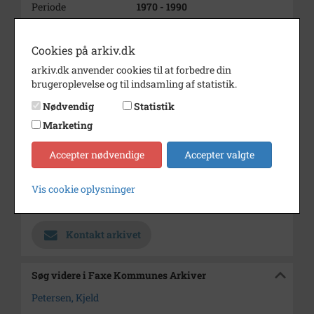
Periode
1970 - 1990
Dateringsnote
1970-1990
Cookies på arkiv.dk
Fotograf
Ukendt
arkiv.dk anvender cookies til at forbedre din
Størrelse
17x19
brugeroplevelse og til indsamling af statistik.
Materiale
s/h positiv
Nødvendig
Statistik
Marketing
Se på kort
Type
Kommune (1970-2050)
Accepter nødvendige
Accepter valgte
Enhed
Faxe Kommune (2007-2050)
Vis cookie oplysninger
Arkiv
Faxe Kommunes Arkiver
Kontakt arkivet
Søg videre i Faxe Kommunes Arkiver
Petersen, Kjeld