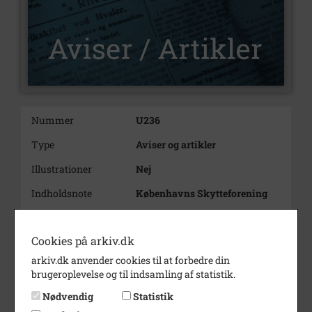
Nummer
U236
Type
Aviser og artikler
Illustrationer
Nej
Indholdsnote
Københavns Skytteforening
af
Vorslund Kjær
Cookies på arkiv.dk
arkiv.dk anvender cookies til at forbedre din
brugeroplevelse og til indsamling af statistik.
Nødvendig
Statistik