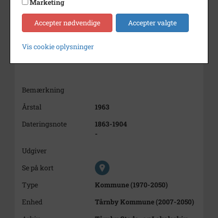
Marketing
Accepter nødvendige
Accepter valgte
Vis cookie oplysninger
Bemærkning
Årstal
1963
Dateringsnote
1863-1904
-
Udgiver
Se på kort
Type
Kommune (1970-2050)
Enhed
Tårnby Kommune (2007-2050)