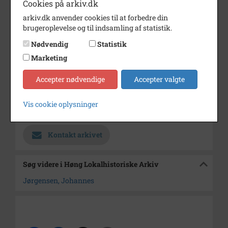
Cookies på arkiv.dk
Dateringsnote
1918
arkiv.dk anvender cookies til at forbedre din
brugeroplevelse og til indsamling af statistik.
Fotograf
Jens Hansen
Nødvendig
Statistik
Se på kort
Marketing
Type
Sogn (1000-2050)
Accepter nødvendige
Accepter valgte
Enhed
Finderup Sogn (Kalundborg
Kommune) (1000-2050)
Vis cookie oplysninger
Arkiv
Høng Lokalhistoriske Arkiv
Kontakt arkivet
Søg videre i Høng Lokalhistoriske Arkiv
Jørgensen, Johannes