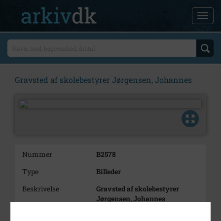
Gravsted af skolebestyrer Jørgensen, Johannes
Nummer
B2578
Type
Billeder
Beskrivelse
Gravsted af skolebestyrer
Jørgensen, Johannes
Årstal
1918