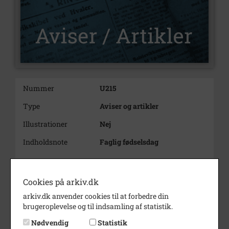
Nummer
U215
Type
Aviser og artikler
Illustrationer
Nej
Indholdsnote
Faglig fødselsdag
Cookies på arkiv.dk
arkiv.dk anvender cookies til at forbedre din
brugeroplevelse og til indsamling af statistik.
Nødvendig
Statistik