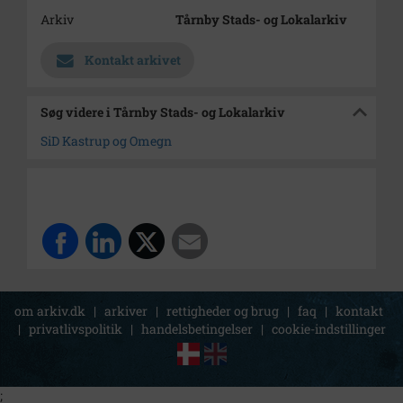
Arkiv
Tårnby Stads- og Lokalarkiv
Kontakt arkivet
Søg videre i Tårnby Stads- og Lokalarkiv
SiD Kastrup og Omegn
om arkiv.dk
|
arkiver
|
rettigheder og brug
|
faq
|
kontakt
|
privatlivspolitik
|
handelsbetingelser
|
cookie-indstillinger
;