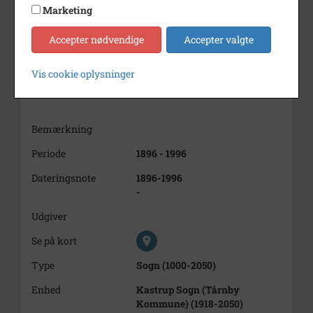
Marketing
Accepter nødvendige
Accepter valgte
Vis cookie oplysninger
Bemærkning
Periode
1896 - 1996
Dateringsnote
1896-1996
-
Udgiver
Se på kort
Type
Sogn (1000-2050)
Enhed
Kastrup Sogn (Tårnby
Kommune) (1918-2050)