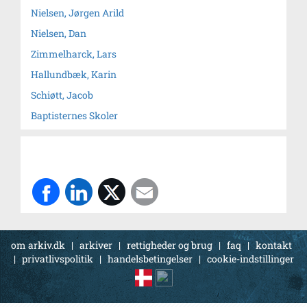
Nielsen, Jørgen Arild
Nielsen, Dan
Zimmelharck, Lars
Hallundbæk, Karin
Schiøtt, Jacob
Baptisternes Skoler
om arkiv.dk
|
arkiver
|
rettigheder og brug
|
faq
|
kontakt
|
privatlivspolitik
|
handelsbetingelser
|
cookie-indstillinger