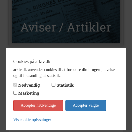
U195
Nummer
Cookies på arkiv.dk
Aviser og artikler
Type
arkiv.dk anvender cookies til at forbedre din brugeroplevelse
og til indsamling af statistik.
Nej
Illustrationer
Nødvendig
Statistik
Gravstene forfalder på Tårnby
Indholdsnote
Marketing
kirkegård
af
Accepter nødvendige
Gerh. (Gerhard Taarnby)
Accepter valgte
Bemærkning
Vis cookie oplysninger
1989
Årstal