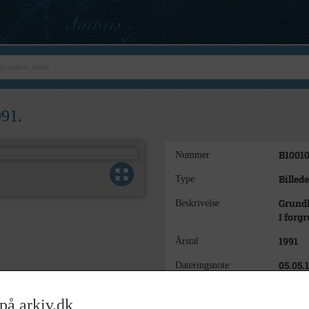
991.
B1001
Nummer
Billede
Type
Grundl
Beskrivelse
I forg
1991
Årstal
05.05.
Dateringsnote
Ukend
Fotograf
på arkiv.dk