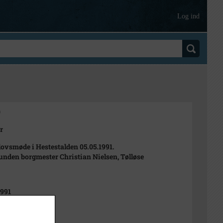
Log ind
0
r
ovsmøde i Hestestalden 05.05.1991.
runden borgmester Christian Nielsen, Tølløse
1991
t