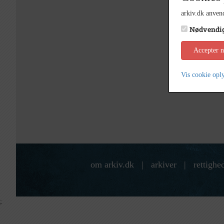
arkiv.dk anvend
Nødvendi
Accepter 
Vis cookie opl
om arkiv.dk
|
arkiver
|
rettighe
;