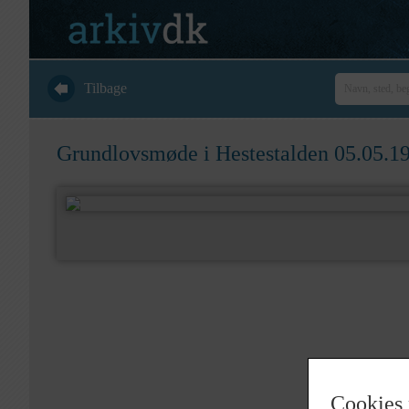
Tilbage
Grundlovsmøde i Hestestalden 05.05.1
Cookies 