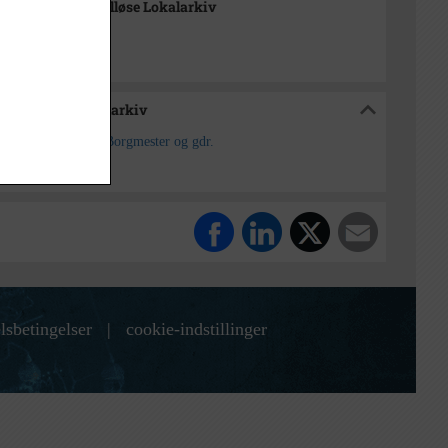
-Arkiverne / Tølløse Lokalarkiv
e / Tølløse Lokalarkiv
, Tølløse kommune, Borgmester og gdr.
lsbetingelser
|
cookie-indstillinger