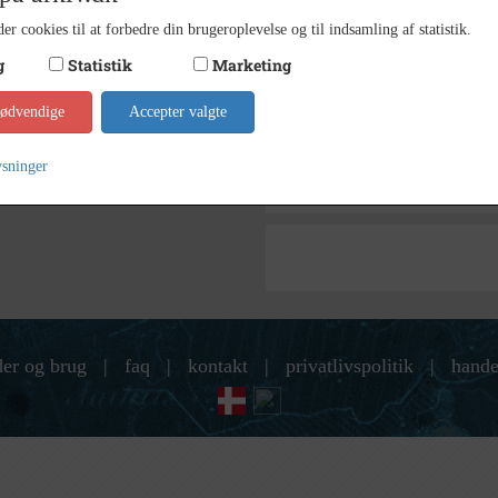
Holbæk
Arkiv
er cookies til at forbedre din brugeroplevelse og til indsamling af statistik.
Kontakt arkivet
g
Statistik
Marketing
nødvendige
Accepter valgte
Søg videre i Holbæk-Arkivern
Nielsen, Christian, Tølløse sogn
ysninger
Grundlovsmøde
der og brug
|
faq
|
kontakt
|
privatlivspolitik
|
hande