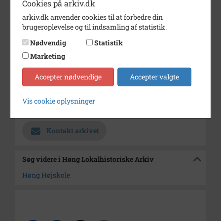
Cookies på arkiv.dk
Dateringsnote
1913
arkiv.dk anvender cookies til at forbedre din
brugeroplevelse og til indsamling af statistik.
Fotograf
Jens Hansen
Nødvendig
Statistik
Se på kort
Marketing
Type
Sogn (1000-2050)
Accepter nødvendige
Accepter valgte
Enhed
Finderup Sogn (Kalundborg
Kommune) (1000-2050)
Vis cookie oplysninger
Arkiv
Høng Lokalhistoriske Arkiv
Kontakt arkivet
Søg videre i Høng Lokalhistoriske Arkiv
Høng Højskole