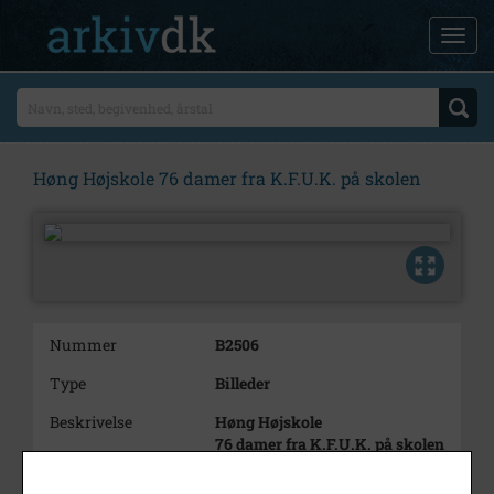
Høng Højskole 76 damer fra K.F.U.K. på skolen
Nummer
B2506
Type
Billeder
Beskrivelse
Høng Højskole
76 damer fra K.F.U.K. på skolen
Årstal
1913