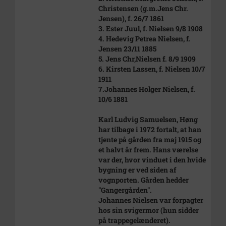
Christensen (g.m.Jens Chr.
Jensen), f. 26/7 1861
3. Ester Juul, f. Nielsen 9/8 1908
4. Hedevig Petrea Nielsen, f.
Jensen 23/11 1885
5. Jens Chr,Nielsen f. 8/9 1909
6. Kirsten Lassen, f. Nielsen 10/7
1911
7.Johannes Holger Nielsen, f.
10/6 1881
Karl Ludvig Samuelsen, Høng
har tilbage i 1972 fortalt, at han
tjente på gården fra maj 1915 og
et halvt år frem. Hans værelse
var der, hvor vinduet i den hvide
bygning er ved siden af
vognporten. Gården hedder
"Gangergården".
Johannes Nielsen var forpagter
hos sin svigermor (hun sidder
på trappegelænderet).