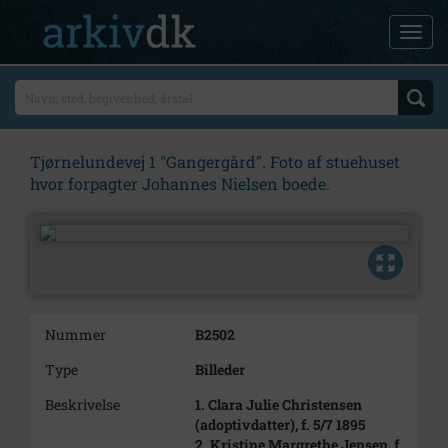
Tjørnelundevej 1 "Gangergård". Foto af stuehuset
hvor forpagter Johannes Nielsen boede.
Nummer
B2502
Type
Billeder
Beskrivelse
1. Clara Julie Christensen
(adoptivdatter), f. 5/7 1895
2. Kristine Margrethe Jensen, f.