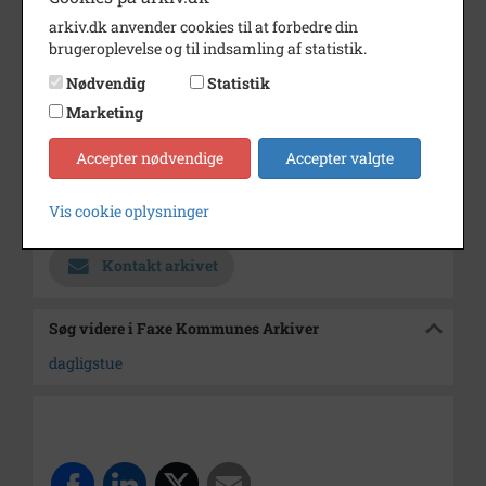
arkiv.dk anvender cookies til at forbedre din
Dateringsnote
1900-1930
brugeroplevelse og til indsamling af statistik.
Fotograf
Ukendt
Nødvendig
Statistik
Se på kort
Marketing
Type
Kommune (1970-2050)
Accepter nødvendige
Accepter valgte
Enhed
Faxe Kommune (2007-2050)
Vis cookie oplysninger
Arkiv
Faxe Kommunes Arkiver
Kontakt arkivet
Søg videre i Faxe Kommunes Arkiver
dagligstue