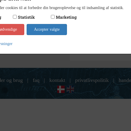
9 x 14
er cookies til at forbedre din brugeroplevelse og til indsamling af statistik.
Størrelse
g
Statistik
Marketing
Indust
Arkiv
nødvendige
Accepter valgte
Kontakt arkivet
ysninger
der og brug
|
faq
|
kontakt
|
privatlivspolitik
|
hande