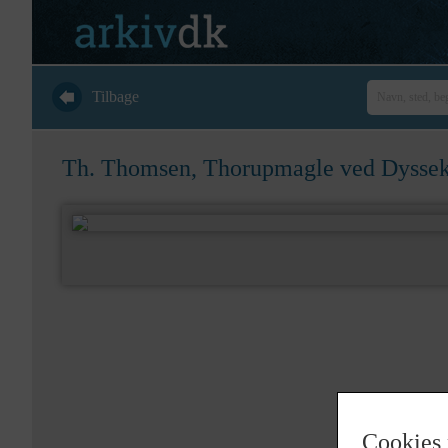
Tilbage
Th. Thomsen, Thorupmagle ved Dysseki
Cookies 