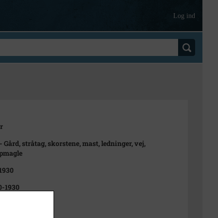
Log ind
r
 Gård, stråtag, skorstene, mast, ledninger, vej,
pmagle
 1930
0-1930
ret
t