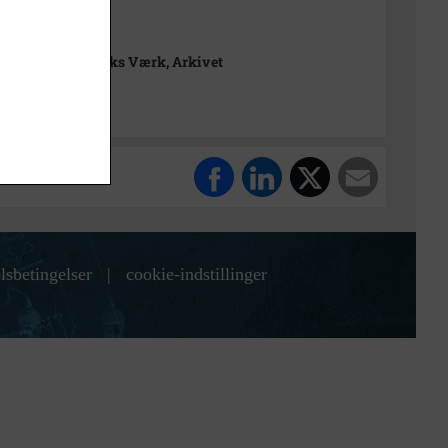
rimuseet Frederiks Værk, Arkivet
lsbetingelser
|
cookie-indstillinger