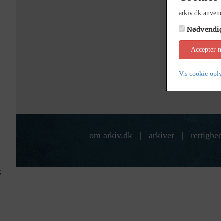
arkiv.dk anvend
Nødvendi
Accepter 
Vis cookie opl
om arkiv.dk
|
arkiver
|
rettighe
;