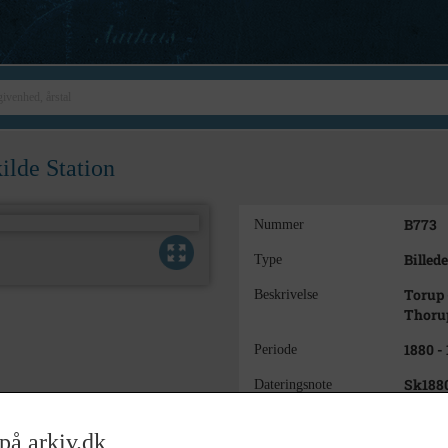
lde Station
B773
Nummer
Billede
Type
Torup -
Beskrivelse
Thoru
1880 -
Periode
Sk188
Dateringsnote
Estime
på arkiv.dk
Ukend
Fotograf