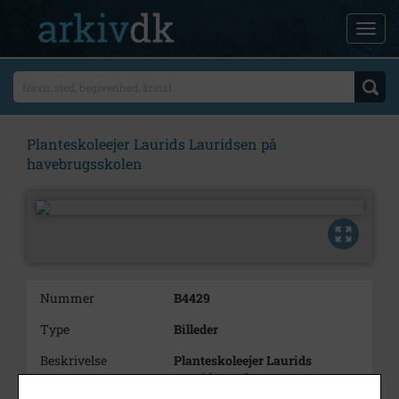
Planteskoleejer Laurids Lauridsen på
havebrugsskolen
Nummer
B4429
Type
Billeder
Beskrivelse
Planteskoleejer Laurids
Lauridsen på
havebrugsskolen