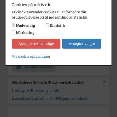
Cookies på arkiv.dk
Bemærkning
Bilen købte han af gårdejer Niels
arkiv.dk anvender cookies til at forbedre din
Nielsen,
brugeroplevelse og til indsamling af statistik.
Lillevangsgården, i 1937
Nødvendig
Statistik
Årstal
1937
Marketing
Dateringsnote
ca.1937?
Accepter nødvendige
Accepter valgte
Fotograf
Ukendt
Arkiv
Slagelse Stads- og Lokalarkiv
Vis cookie oplysninger
Kontakt arkivet
Søg videre i Slagelse Stads- og Lokalarkiv
Landsgrav Havebrugsskole
Lauridsen, Laurids f.20.7.1882 planteskoleejer