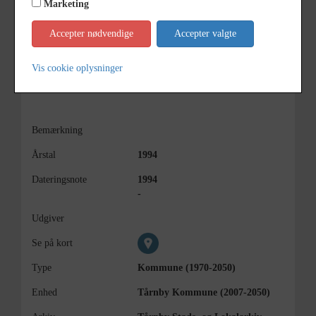
Marketing
Accepter nødvendige
Accepter valgte
Vis cookie oplysninger
Bemærkning
Årstal
1994
Dateringsnote
1994
-
Udgiver
Se på kort
Type
Kommune (1970-2050)
Enhed
Tårnby Kommune (2007-2050)