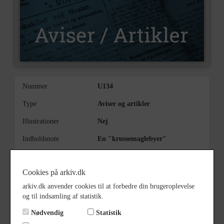
Nummer
U134
Type
Aviser og artikler
Illustrationer
Nej
Indholdsnote
En "krussemaglebyer"
af
Karl Erik Frandsen
Cookies på arkiv.dk
arkiv.dk anvender cookies til at forbedre din brugeroplevelse
og til indsamling af statistik.
Nødvendig
Statistik