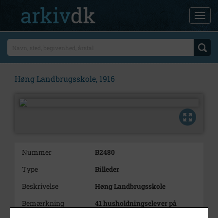
Høng Landbrugsskole, 1916
Nummer
B2480
Type
Billeder
Beskrivelse
Høng Landbrugsskole
Bemærkning
41 husholdningselever på
skolen.