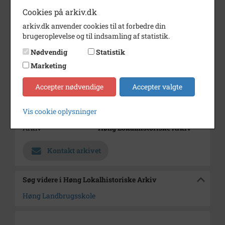
Cookies på arkiv.dk
Årstal
1916
arkiv.dk anvender cookies til at forbedre din
Dateringsnote
1916
brugeroplevelse og til indsamling af statistik.
Fotograf
Jens Hansen
Nødvendig
Statistik
Se på kort
Marketing
Type
Sogn (1000-2050)
Accepter nødvendige
Accepter valgte
Enhed
Finderup Sogn (Kalundborg
Kommune) (1000-2050)
Vis cookie oplysninger
Arkiv
Høng Lokalhistoriske Arkiv
Kontakt arkivet
Søg videre i Høng Lokalhistoriske Arkiv
Høng Landbrugsskole