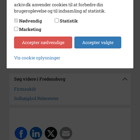
Årstal
1986
arkiv.dk anvender cookies til at forbedre din
brugeroplevelse og til indsamling af statistik.
Dateringsnote
23. august 1986
Nødvendig
Statistik
Fotograf
Knud Rauff Nielsen
Marketing
Størrelse
18 x 12
Accepter nødvendige
Accepter valgte
Arkiv
Fredensborg
Vis cookie oplysninger
Kontakt arkivet
Søg videre i Fredensborg
Firmaskilt
Solhøjgård Ridecenter