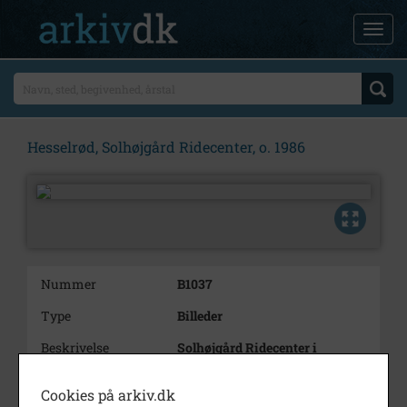
Hesselrød, Solhøjgård Ridecenter, o. 1986
Nummer
B1037
Type
Billeder
Beskrivelse
Solhøjgård Ridecenter i
Hesselrød's firmaskilt. 23.
august 1986
Cookies på arkiv.dk