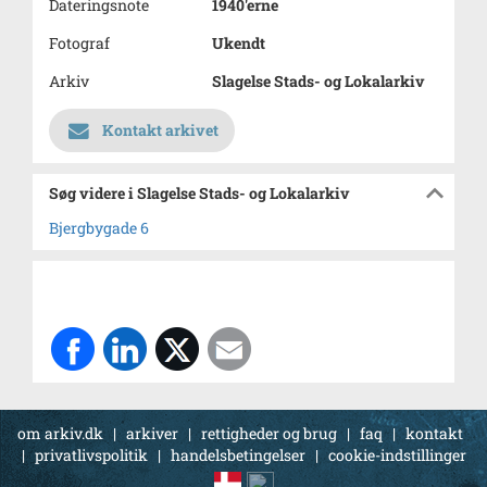
Dateringsnote
1940'erne
Fotograf
Ukendt
Arkiv
Slagelse Stads- og Lokalarkiv
Kontakt arkivet
Søg videre i Slagelse Stads- og Lokalarkiv
Bjergbygade 6
om arkiv.dk
|
arkiver
|
rettigheder og brug
|
faq
|
kontakt
|
privatlivspolitik
|
handelsbetingelser
|
cookie-indstillinger