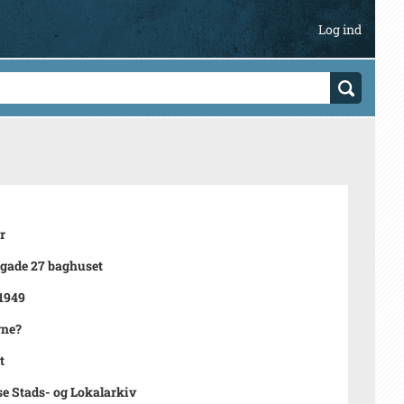
Log ind
r
gade 27 baghuset
 1949
rne?
t
se Stads- og Lokalarkiv