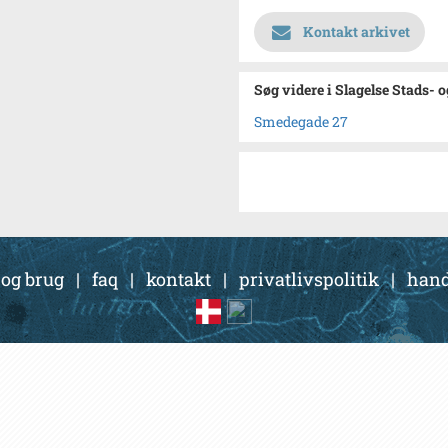
Kontakt arkivet
Søg videre i Slagelse Stads- 
Smedegade 27
 og brug
|
faq
|
kontakt
|
privatlivspolitik
|
hand