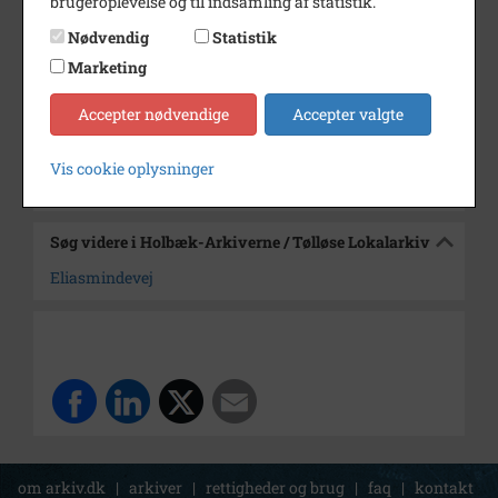
brugeroplevelse og til indsamling af statistik.
Dateringsnote
udateret
Nødvendig
Statistik
Fotograf
Ukendt
Marketing
Arkiv
Holbæk-Arkiverne / Tølløse
Accepter nødvendige
Accepter valgte
Lokalarkiv
Vis cookie oplysninger
Kontakt arkivet
Søg videre i Holbæk-Arkiverne / Tølløse Lokalarkiv
Eliasmindevej
om arkiv.dk
|
arkiver
|
rettigheder og brug
|
faq
|
kontakt