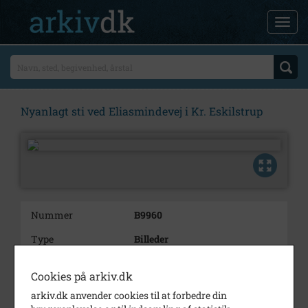
Nyanlagt sti ved Eliasmindevej i Kr. Eskilstrup
Nummer
B9960
Type
Billeder
Beskrivelse
Nyanlagt sti ved Eliasmindevej
Cookies på arkiv.dk
i Kr. Eskilstrup
arkiv.dk anvender cookies til at forbedre din
Periode
1968 - 1980