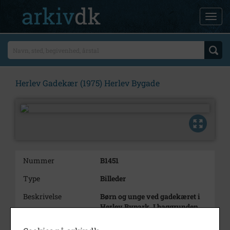
Herlev Gadekær (1975) Herlev Bygade
Nummer
B1451
Type
Billeder
Beskrivelse
Børn og unge ved gadekæret i
Herlev Bypark. I baggrunden
Hjulmandens Hus.