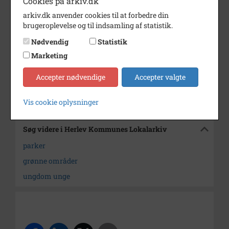
Cookies på arkiv.dk
Årstal
1975
arkiv.dk anvender cookies til at forbedre din
Fotograf
Peter Præstrud
brugeroplevelse og til indsamling af statistik.
Størrelse
18x24cm
Nødvendig
Statistik
Marketing
Materiale
s/h positiv
Arkiv
Herlev Kommunes Lokalarkiv
Accepter nødvendige
Accepter valgte
Kontakt arkivet
Vis cookie oplysninger
Søg videre i Herlev Kommunes Lokalarkiv
parker
grønne områder
ungdom unge