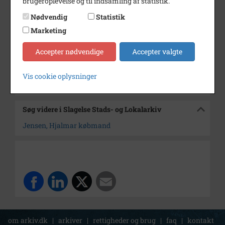
brugeroplevelse og til indsamling af statistik.
Årstal
1930
Nødvendig
Statistik
Dateringsnote
1930
Marketing
Fotograf
Ukendt
Accepter nødvendige
Accepter valgte
Arkiv
Slagelse Stads- og Lokalarkiv
Vis cookie oplysninger
Kontakt arkivet
Søg videre i Slagelse Stads- og Lokalarkiv
Jensen, Hjalmar købmand
om arkiv.dk
|
arkiver
|
rettigheder og brug
|
faq
|
kontakt