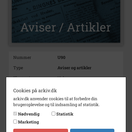
Nummer
U90
Type
Aviser og artikler
Illustrationer
Nej
Forfatter(e)
Gerh. (Gerhard Taarnby)
Cookies på arkiv.dk
arkiv.dk anvender cookies til at forbedre din
Indholdsnote
Om skatteforhold i 1914
brugeroplevelse og til indsamling af statistik.
Bemærkning
Nødvendig
Statistik
Årstal
1994
Marketing
Dateringsnote
8. februar 1994