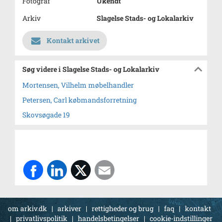
Fotograf
Ukendt
Arkiv
Slagelse Stads- og Lokalarkiv
Kontakt arkivet
Søg videre i Slagelse Stads- og Lokalarkiv
Mortensen, Vilhelm møbelhandler
Petersen, Carl købmandsforretning
Skovsøgade 19
om arkiv.dk
|
arkiver
|
rettigheder og brug
|
faq
|
kontakt
|
privatlivspolitik
|
handelsbetingelser
|
cookie-indstillinger