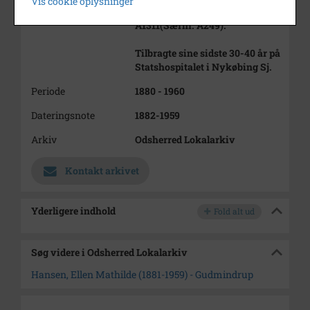
Vis cookie oplysninger
Gift med Hans Hansen
A1311(Særnr. A249).
Tilbragte sine sidste 30-40 år på
Statshospitalet i Nykøbing Sj.
Periode
1880 - 1960
Dateringsnote
1882-1959
Arkiv
Odsherred Lokalarkiv
Kontakt arkivet
Yderligere indhold
Fold alt ud
Søg videre i Odsherred Lokalarkiv
Hansen, Ellen Mathilde (1881-1959) - Gudmindrup