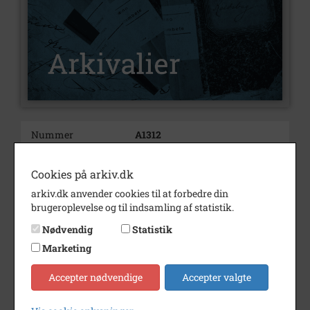
Nummer
A1312
Type
Arkivalier
Cookies på arkiv.dk
Arkivskaber
Ellen Mathilde Hansen
arkiv.dk anvender cookies til at forbedre din
brugeroplevelse og til indsamling af statistik.
Beskrivelse
Ellen Mathilde Hansen
Gudmindrup
Nødvendig
Statistik
Født/stiftet
1881
Marketing
Død/nedlagt
1959
Accepter nødvendige
Accepter valgte
Bemærkning
Journalnr. 1990/11(Arkibas3).