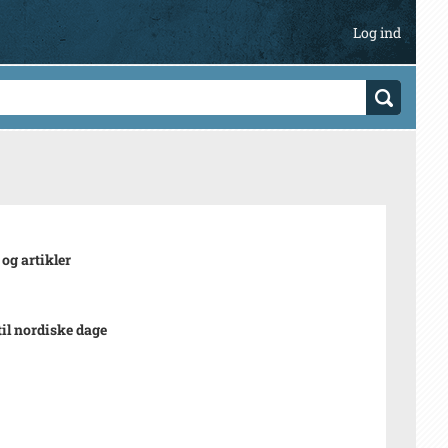
Log ind
 og artikler
til nordiske dage