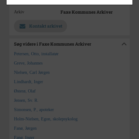
Haslev Sogn (1000-2050)
Enhed
Faxe Kommunes Arkiver
Arkiv
Kontakt arkivet
Søg videre i Faxe Kommunes Arkiver
Petersen, Otto, installatør
Greve, Johannes
Nielsen, Carl Jørgen
Lindhardt, Inger
Østerø, Olaf
Jensen, Sv. R.
Simonsen, P., apoteker
Holm-Nielsen, Egon, skolepsykolog
Fanø, Jørgen
Fanø, Inger