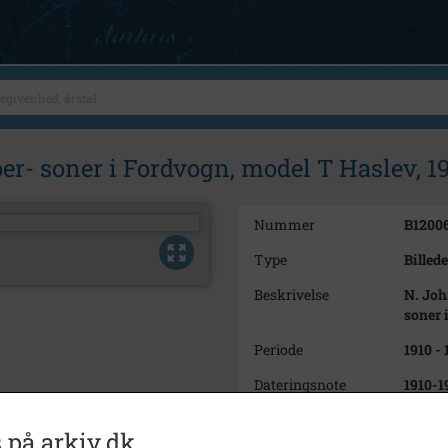
er- soner i Fordvogn, model T Haslev, 1
Nummer
B1200
Type
Billede
Beskrivelse
N. Joh
soner 
Periode
1910 -
Dateringsnote
1910-1
Fotograf
Ukend
 på arkiv.dk