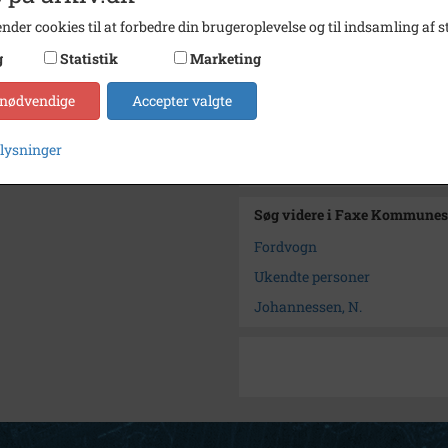
Se på kort
nder cookies til at forbedre din brugeroplevelse og til indsamling af st
Type
Sogn (
g
Statistik
Marketing
Enhed
Haslev
 nødvendige
Accepter valgte
Arkiv
Faxe 
plysninger
Kontakt arkivet
Søg videre i Faxe Kommunes
Fordvogn
Ukendte personer
Johannessen, N.