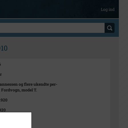
Log ind
910
6
r
annessen og flere ukendte per-
i Fordvogn, model T.
 1920
920
t