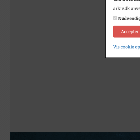
arkiv.dk anve
Nødvendi
Accepter
Vis cookie o