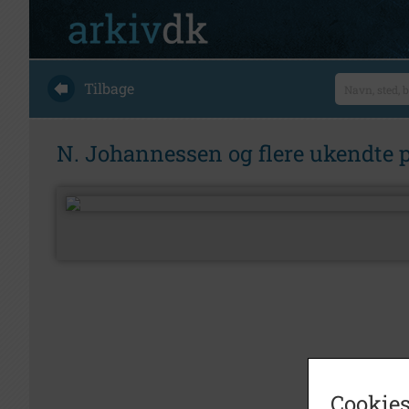
Tilbage
N. Johannessen og flere ukendte p
Cookies