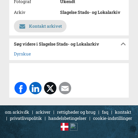
Fotograf
Ukendt
Arkiv
Slagelse Stads- og Lokalarkiv
Kontakt arkivet
Søg videre i Slagelse Stads- og Lokalarkiv
Dyrskue
om arkiv.dk
|
arkiver
|
rettigheder og brug
|
faq
|
kontakt
|
privatlivspolitik
|
handelsbetingelser
|
cookie-indstillinger