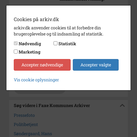
Årstal
1984
Cookies på arkiv.dk
Dateringsnote
11.10.11984
arkiv.dk anvender cookies til at forbedre din
Fotograf
Næstved Tidende
brugeroplevelse og til indsamling af statistik.
Se på kort
Nødvendig
Statistik
Marketing
Type
Kommune (1970-2050)
Enhed
Faxe Kommune (2007-2050)
Accepter nødvendige
Accepter valgte
Arkiv
Faxe Kommunes Arkiver
Vis cookie oplysninger
Kontakt arkivet
Søg videre i Faxe Kommunes Arkiver
Pressefoto
Politibetjent
Søndergaard, Hans