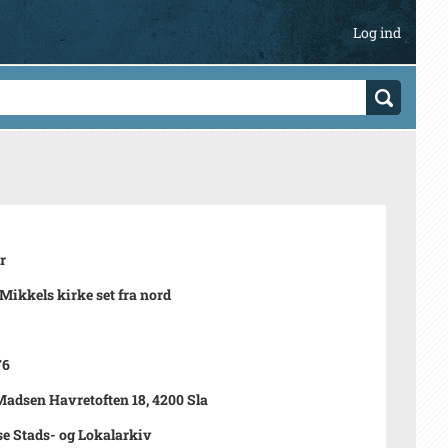
Log ind
r
Mikkels kirke set fra nord
76
Madsen Havretoften 18, 4200 Sla
se Stads- og Lokalarkiv