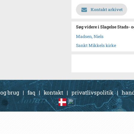
Kontakt arkivet
Søg videre i Slagelse Stads- 
Madsen, Niels
Sankt Mikkels kirke
 og brug
|
faq
|
kontakt
|
privatlivspolitik
|
hand