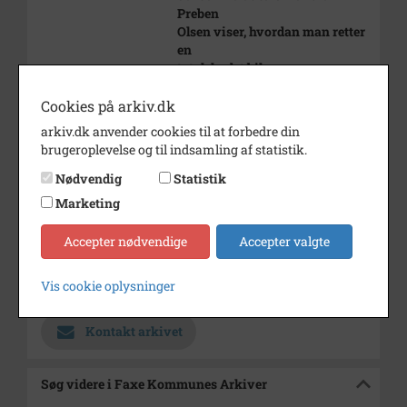
Preben
Olsen viser, hvordan man retter
en
totalskadet bil op.
Årstal
1983
Cookies på arkiv.dk
arkiv.dk anvender cookies til at forbedre din
Dateringsnote
25.4.1983
brugeroplevelse og til indsamling af statistik.
Fotograf
Næstved Tidende
Nødvendig
Statistik
Se på kort
Marketing
Type
Sogn (1000-2050)
Accepter nødvendige
Accepter valgte
Enhed
Haslev Sogn (1000-2050)
Vis cookie oplysninger
Arkiv
Faxe Kommunes Arkiver
Kontakt arkivet
Søg videre i Faxe Kommunes Arkiver