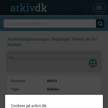
Andelsboligforeningen Tegldraget, Pilevej, set fra
marken
Nummer
B9824
Type
Billeder
Beskrivelse
Andelsboligforeningen
Tegldraget, Pilevej, set fra
Cookies på arkiv.dk
marken