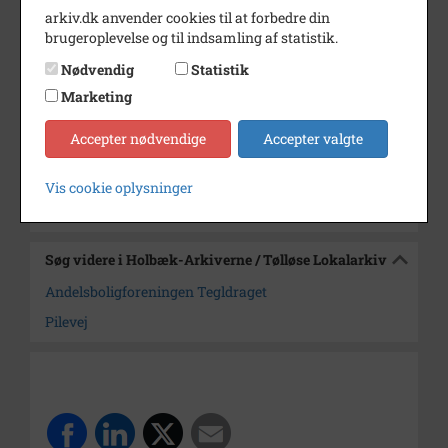
arkiv.dk anvender cookies til at forbedre din
Periode
1991 - 2008
brugeroplevelse og til indsamling af statistik.
Dateringsnote
udateret
Nødvendig
Statistik
Marketing
Fotograf
Ernst Lollike
Arkiv
Holbæk-Arkiverne / Tølløse
Accepter nødvendige
Accepter valgte
Lokalarkiv
Vis cookie oplysninger
Kontakt arkivet
Søg videre i Holbæk-Arkiverne / Tølløse Lokalarkiv
Andelsboligforeningen Tegldraget
Pilevej