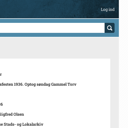
Log ind
r
festen 1936. Optog søndag Gammel Torv
36
Sigfred Olsen
se Stads- og Lokalarkiv