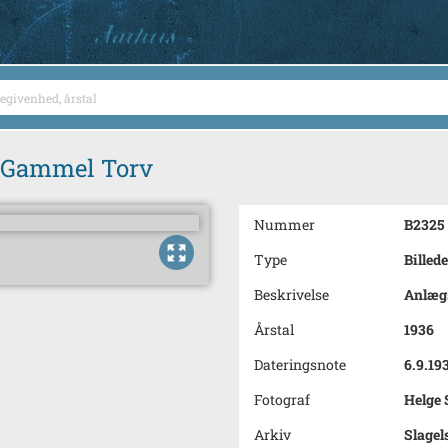
g Gammel Torv
Nummer
B2325
Type
Billede
Beskrivelse
Anlægs
Årstal
1936
Dateringsnote
6.9.19
Fotograf
Helge 
Arkiv
Slagel