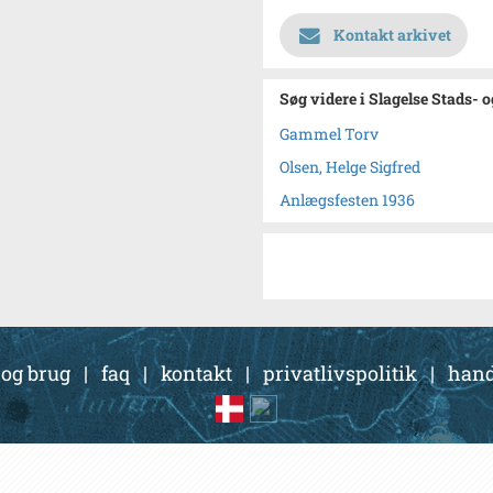
Kontakt arkivet
Søg videre i Slagelse Stads- 
Gammel Torv
Olsen, Helge Sigfred
Anlægsfesten 1936
 og brug
|
faq
|
kontakt
|
privatlivspolitik
|
hand