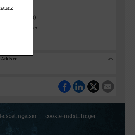
1000-2050)
atistik.
 Sogn (1000-2050)
Kommunes Arkiver
 Arkiver
elsbetingelser
|
cookie-indstillinger