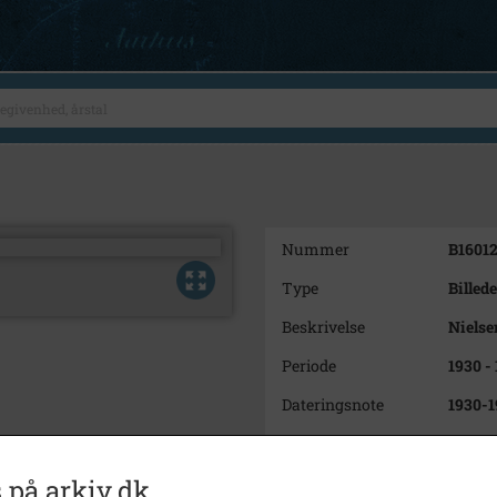
Nummer
B1601
Type
Billede
Beskrivelse
Nielse
Periode
1930 -
Dateringsnote
1930-1
Fotograf
Ukend
Se på kort
 på arkiv.dk