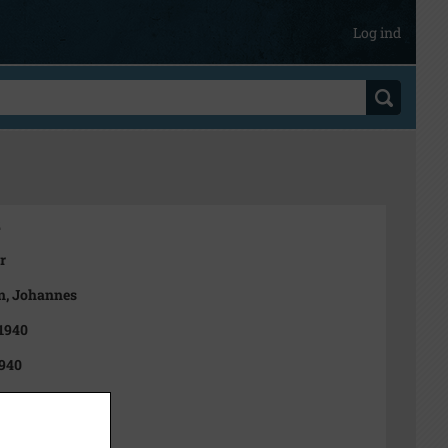
Log ind
2
r
n, Johannes
 1940
940
t