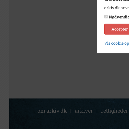
arkiv.dk anve
Nødvendi
Accepter
Vis cookie o
om arkiv.dk
|
arkiver
|
rettigheder