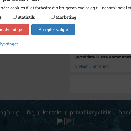
Type
Sogn (
nder cookies til at forbedre din brugeroplevelse og til indsamling af st
Enhed
Haslev
g
Statistik
Marketing
Arkiv
Faxe 
 nødvendige
Accepter valgte
Kontakt arkivet
plysninger
Søg videre i Faxe Kommunes
Nielsen, Johannes
 og brug
|
faq
|
kontakt
|
privatlivspolitik
|
hand