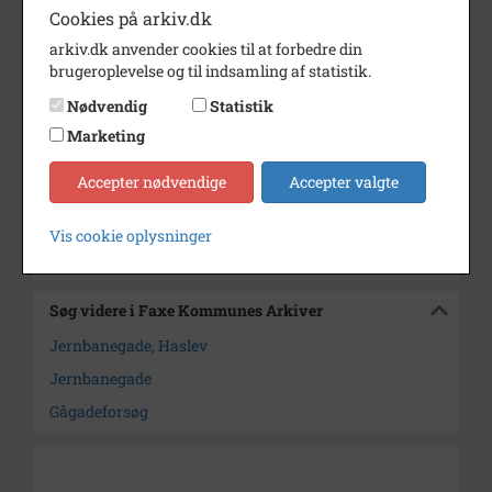
Dateringsnote
1984
Cookies på arkiv.dk
Fotograf
Ukendt
arkiv.dk anvender cookies til at forbedre din
brugeroplevelse og til indsamling af statistik.
Se på kort
Nødvendig
Statistik
Type
Sogn (1000-2050)
Marketing
Enhed
Haslev Sogn (1000-2050)
Accepter nødvendige
Accepter valgte
Arkiv
Faxe Kommunes Arkiver
Vis cookie oplysninger
Kontakt arkivet
Søg videre i Faxe Kommunes Arkiver
Jernbanegade, Haslev
Jernbanegade
Gågadeforsøg