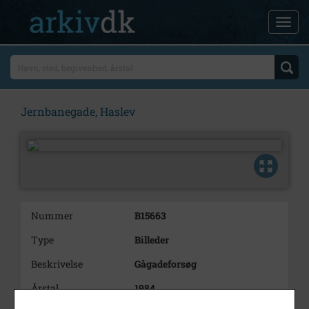
Jernbanegade, Haslev
Nummer
B15663
Type
Billeder
Beskrivelse
Gågadeforsøg
Årstal
1984