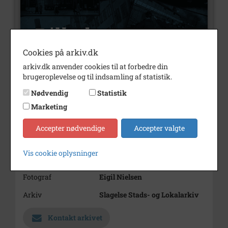
Cookies på arkiv.dk
arkiv.dk anvender cookies til at forbedre din
brugeroplevelse og til indsamling af statistik.
Nummer
B2036
Nødvendig
Statistik
Type
Billeder
Marketing
Beskrivelse
Fisketorvet i aftenbelysning
Accepter nødvendige
Accepter valgte
Periode
1954 - 1961
Vis cookie oplysninger
Dateringsnote
1954-1961
Fotograf
Eigil Nielsen
Arkiv
Slagelse Stads- og Lokalarkiv
Kontakt arkivet