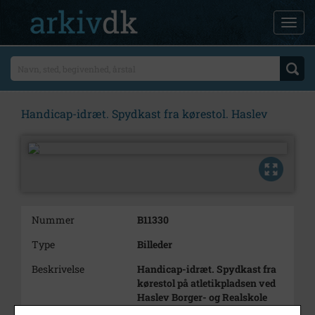
Handicap-idræt. Spydkast fra kørestol. Haslev
Nummer
B11330
Type
Billeder
Beskrivelse
Handicap-idræt. Spydkast fra
kørestol på atletikpladsen ved
Haslev Borger- og Realskole
(Sofiendalsskolen)