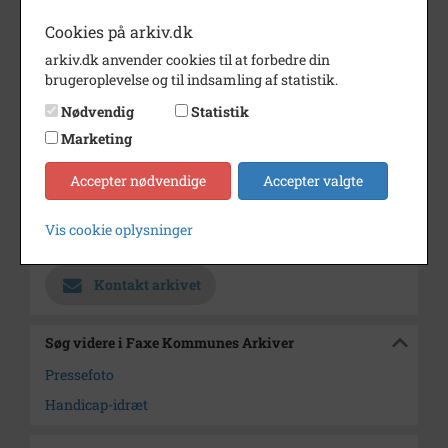
Årstal
1979
Cookies på arkiv.dk
arkiv.dk anvender cookies til at forbedre din
Dateringsnote
25.6.1979
brugeroplevelse og til indsamling af statistik.
Fotograf
Næstved Tidende
Nødvendig
Statistik
Se på kort
Marketing
Type
Sogn (1000-2050)
Accepter nødvendige
Accepter valgte
Enhed
Haslev Sogn (1000-2050)
Vis cookie oplysninger
Arkiv
Faxe Kommunes Arkiver
Kontakt arkivet
Søg videre i Faxe Kommunes Arkiver
Pressefoto
Handicap-idræt