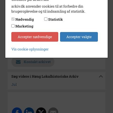
Dateringsnote
17.12 1960
arkiv.dk anvender cookies til at forbedre din
Fotograf
Nørny
brugeroplevelse og til indsamling af statistik.
Se på kort
Nødvendig
Statistik
Marketing
Type
Sogn (1000-2050)
Enhed
Finderup Sogn (Kalundborg
Accepter nødvendige
Accepter valgte
Kommune) (1000-2050)
Vis cookie oplysninger
Arkiv
Høng Lokalhistoriske Arkiv
Kontakt arkivet
Søg videre i Høng Lokalhistoriske Arkiv
Jul