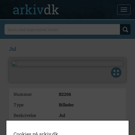
Jul
Nummer
B2206
Type
Billeder
Beskrivelse
Jul
Årstal
1960
Cookies på arkiv.dk