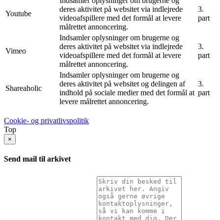
Indsamler oplysninger om brugerne og
deres aktivitet på websitet via indlejrede
3.
Youtube
videoafspillere med det formål at levere
part
målrettet annoncering.
Indsamler oplysninger om brugerne og
deres aktivitet på websitet via indlejrede
3.
Vimeo
videoafspillere med det formål at levere
part
målrettet annoncering.
Indsamler oplysninger om brugerne og
deres aktivitet på websitet og delingen af
3.
Shareaholic
indhold på sociale medier med det formål at
part
levere målrettet annoncering.
Cookie- og privatlivspolitik
Top
×
Send mail til arkivet