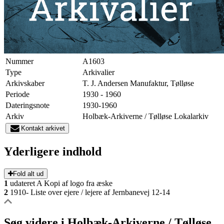
Nummer
A1603
Type
Arkivalier
Arkivskaber
T. J. Andersen Manufaktur, Tølløse
Periode
1930 - 1960
Dateringsnote
1930-1960
Arkiv
Holbæk-Arkiverne / Tølløse Lokalarkiv
Kontakt arkivet
Yderligere indhold
Fold alt ud
1
udateret A Kopi af logo fra æske
2
1910- Liste over ejere / lejere af Jernbanevej 12-14
Søg videre i Holbæk-Arkiverne / Tølløse