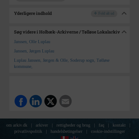
Yderligere indhold
Fold alt ud
Søg videre i Holbæk-Arkiverne / Tølløse Lokalarkiv
Janssen, Olle Luplau
Janssen, Jørgen Luplau
Luplau Janssen, Jørgen & Olle, Soderup sogn, Tølløse
kommune,
om arkiv.dk
|
arkiver
|
rettigheder og brug
|
faq
|
kontakt
|
privatlivspolitik
|
handelsbetingelser
|
cookie-indstillinger