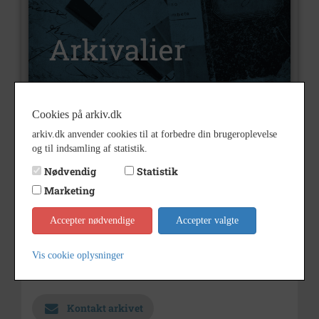
Cookies på arkiv.dk
A1590
Nummer
arkiv.dk anvender cookies til at forbedre din brugeroplevelse
Arkivalier
Type
og til indsamling af statistik.
Nødvendig
Statistik
Luplau Janssen, Jørgen & Olle,
Arkivskaber
Nr. Eskilstrup
Marketing
1957
Årstal
Accepter nødvendige
Accepter valgte
1957
Dateringsnote
Vis cookie oplysninger
Holbæk-Arkiverne / Tølløse
Arkiv
Lokalarkiv
Kontakt arkivet