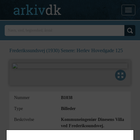
Frederikssundsvej (1930) Senere: Herlev Hovedgade 125
Nummer
B1038
Type
Billeder
Beskrivelse
Kommuneingeniør Dinesens Villa
ved Frederikssundsvej.
Bemærkning
Villaen lå hvor Bangs Torv senere