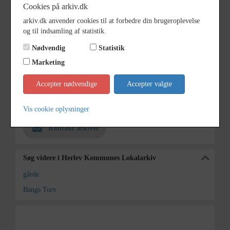
blev bygget og lå oprindeligt ved
Cookies på arkiv.dk
siden af Toftegård.
arkiv.dk anvender cookies til at forbedre din brugeroplevelse
og til indsamling af statistik.
Årstal
1930
Nødvendig
Statistik
Fotograf
Ukendt fotograf
Marketing
Størrelse
17x12,5cm
Accepter nødvendige
Accepter valgte
Materiale
s/h positiv
Arkiv
Herlev Kommunes Lokalarkiv
Vis cookie oplysninger
Kontakt arkivet
Søg videre i Herlev Kommunes Lokalarkiv
gårde
Bangs Torv