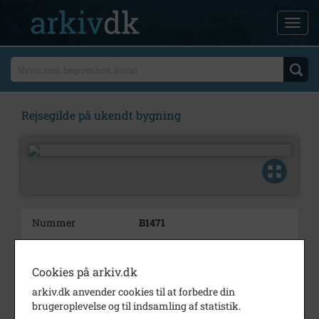
Rejsegilde på ukendt bygning
Nummer
B1471
Type
Billeder
Cookies på arkiv.dk
Beskrivelse
Rejsegilde på ukendt bygning
arkiv.dk anvender cookies til at forbedre din
Periode
1900 - 1930
brugeroplevelse og til indsamling af statistik.