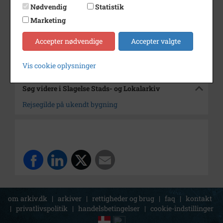
Dateringsnote
Usikker datering
Nødvendig
Statistik
Fotograf
Ukendt
Marketing
Arkiv
Slagelse Stads- og Lokalarkiv
Accepter nødvendige
Accepter valgte
Kontakt arkivet
Vis cookie oplysninger
Søg videre i Slagelse Stads- og Lokalarkiv
Rejsegilde på ukendt bygning
om arkiv.dk
|
arkiver
|
rettigheder og brug
|
faq
|
kontakt
|
privatlivspolitik
|
handelsbetingelser
|
cookie-indstillinger